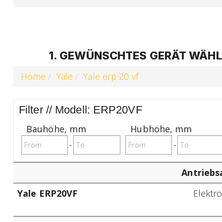
1. GEWÜNSCHTES GERÄT WÄHLE
Home
Yale
Yale erp 20 vf
Filter // Modell: ERP20VF
Bauhöhe
,
mm
Hubhöhe
,
mm
-
-
Antriebs
Yale ERP20VF
Elektr