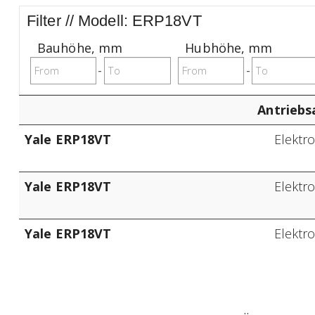
Filter // Modell: ERP18VT
Bauhöhe
,
mm
Hubhöhe
,
mm
-
-
Antriebs
Yale ERP18VT
Elektr
Yale ERP18VT
Elektr
Yale ERP18VT
Elektr