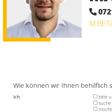
0721
M.BET
Wie können wir Ihnen behilflich 
Ich
:
bitte 
suche 
möcht