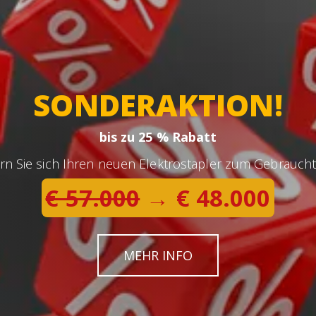
SONDERAKTION!
bis zu 25 % Rabatt
rn Sie sich Ihren neuen Elektrostapler zum Gebraucht
€ 57.000
→ € 48.000
MEHR INFO