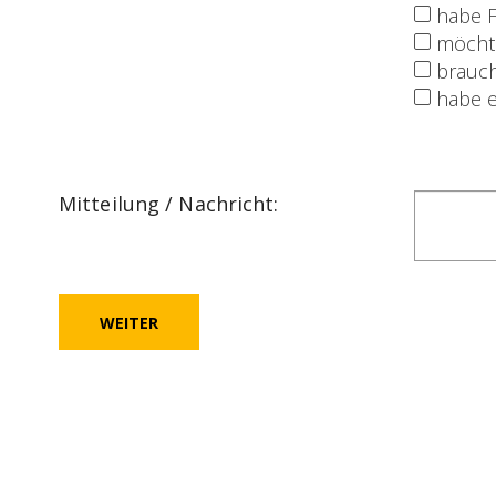
habe F
möchte
brauch
habe e
Mitteilung / Nachricht
:
WEITER