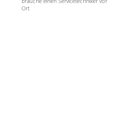
brauche einen Servicetechniker vor
Ort
Mitteilung / Nachricht
:
WEITER